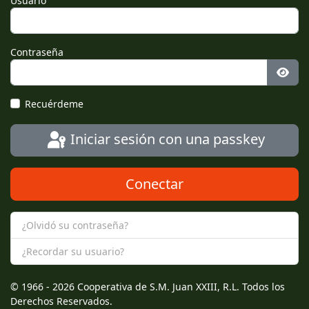
Usuario
Contraseña
Most
Recuérdeme
Iniciar sesión con una passkey
Conectar
¿Olvidó su contraseña?
¿Recordar su usuario?
© 1966 - 2026 Cooperativa de S.M. Juan XXIII, R.L. Todos los
Derechos Reservados.