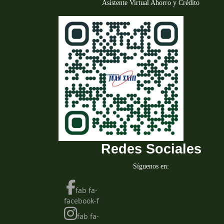
Asistente Virtual Ahorro y Crédito
Redes Sociales
Síguenos en:
fab fa-
facebook-f
fab fa-